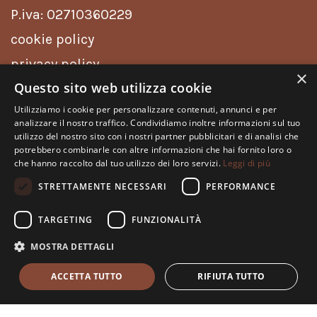
P.iva: 02710360229
cookie policy
privacy policy
×
Questo sito web utilizza cookie
INFO
Utilizziamo i cookie per personalizzare contenuti, annunci e per
analizzare il nostro traffico. Condividiamo inoltre informazioni sul tuo
Spedizioni
utilizzo del nostro sito con i nostri partner pubblicitari e di analisi che
potrebbero combinarle con altre informazioni che hai fornito loro o
Resi
che hanno raccolto dal tuo utilizzo dei loro servizi.
Leggi di più
Pagamenti
STRETTAMENTE NECESSARI
PERFORMANCE
Contatti
TARGETING
FUNZIONALITÀ
Dichiarazione Accessibilità
MOSTRA DETTAGLI
ACCETTA TUTTO
RIFIUTA TUTTO
Power by
Graffiti Web