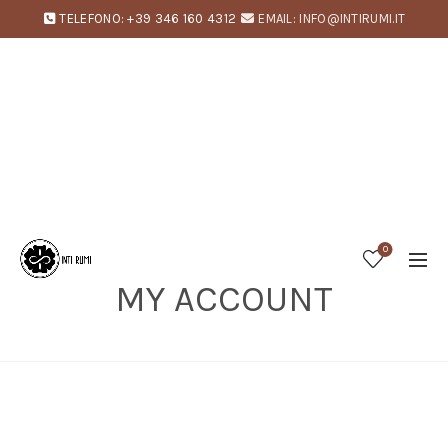
TELEFONO: +39 346 160 4312
EMAIL: INFO@INTIRUMI.IT
0
MY ACCOUNT
Home
My account