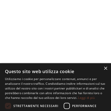
×
Questo sito web utilizza cookie
Utilizziamo i cookie per personalizzare contenuti, annunci e per
analizzare il nostro traffico. Condividiamo inoltre informazioni sul tuo
XTEMOS ELEMENT
utilizzo del nostro sito con i nostri partner pubblicitari e di analisi che
GALLERY CAROUSEL
potrebbero combinarle con altre informazioni che hai fornito loro o
che hanno raccolto dal tuo utilizzo dei loro servizi.
Leggi di più
STRETTAMENTE NECESSARI
PERFORMANCE