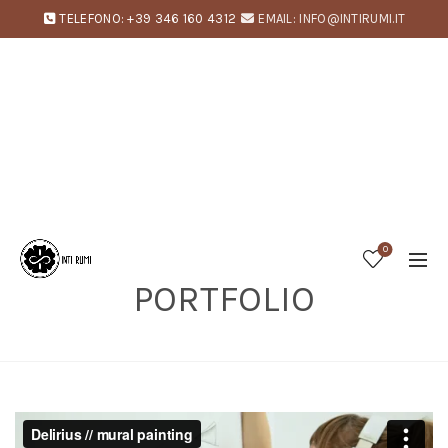
TELEFONO: +39 346 160 4312
EMAIL: INFO@INTIRUMI.IT
0
PORTFOLIO
Home
Portfolio
Varius tempor arcu sociosqu