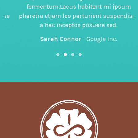
fermentum.Lacus habitant mi ipsum
pharetra etiam leo parturient suspendisse
a hac inceptos posuere sed.
Sarah Connor
Google Inc.