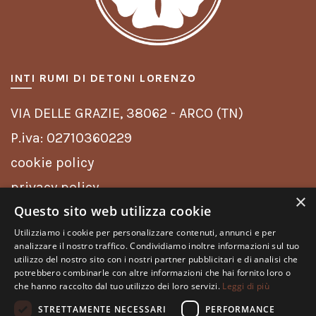
INTI RUMI DI DETONI LORENZO
VIA DELLE GRAZIE,
38062 - ARCO (TN)
P.iva: 02710360229
cookie policy
privacy policy
×
Questo sito web utilizza cookie
INFO
Utilizziamo i cookie per personalizzare contenuti, annunci e per
analizzare il nostro traffico. Condividiamo inoltre informazioni sul tuo
Spedizioni
utilizzo del nostro sito con i nostri partner pubblicitari e di analisi che
potrebbero combinarle con altre informazioni che hai fornito loro o
Resi
che hanno raccolto dal tuo utilizzo dei loro servizi.
Leggi di più
Pagamenti
STRETTAMENTE NECESSARI
PERFORMANCE